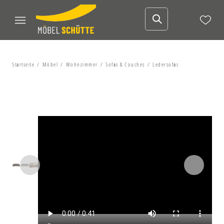
Startseite
Möbel
Wohnzimmer
Sofas & Couches
Ledersofas