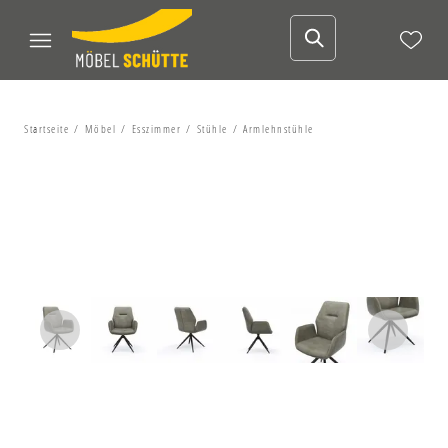
Startseite
Möbel
Esszimmer
Stühle
Armlehnstühle