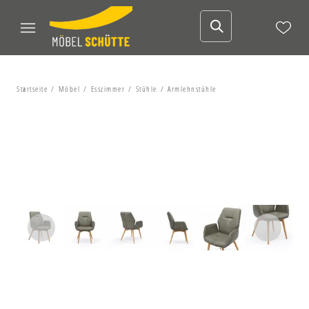
Startseite
Möbel
Esszimmer
Stühle
Armlehnstühle