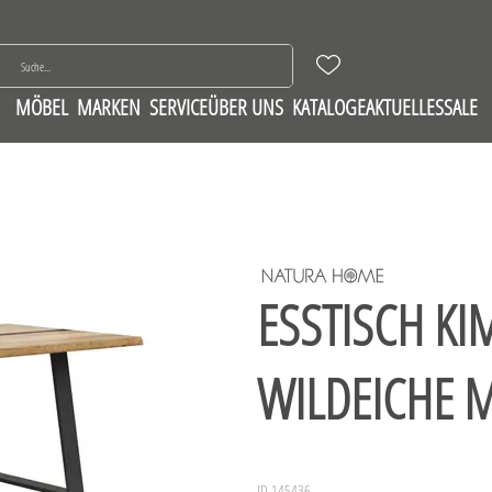
MÖBEL
MARKEN
SERVICE
ÜBER UNS
KATALOGE
AKTUELLES
SALE
ESSTISCH KIM
WILDEICHE M
ID 145436