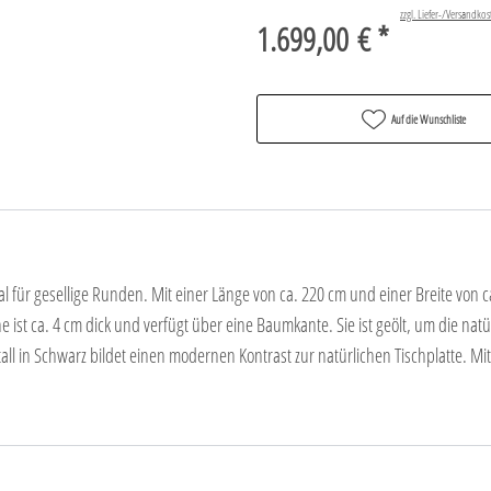
zzgl. Liefer-/Versandkos
1.699,00 € *
Auf die Wunschliste
 für gesellige Runden. Mit einer Länge von ca. 220 cm und einer Breite von ca.
e ist ca. 4 cm dick und verfügt über eine Baumkante. Sie ist geölt, um die na
ll in Schwarz bildet einen modernen Kontrast zur natürlichen Tischplatte. Mit