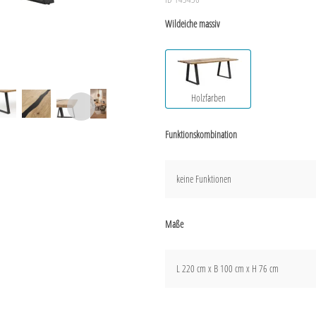
Wildeiche massiv
Holzfarben
Funktionskombination
keine Funktionen
Maße
L 220 cm x B 100 cm x H 76 cm