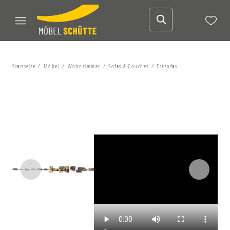
Startseite
Möbel
Wohnzimmer
Sofas & Couches
Ecksofas