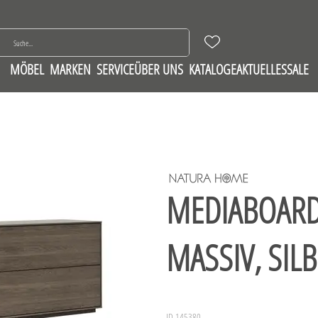
MÖBEL
MARKEN
SERVICE
ÜBER UNS
KATALOGE
AKTUELLES
SALE
MEDIABOARD
MASSIV, SIL
ID 145380