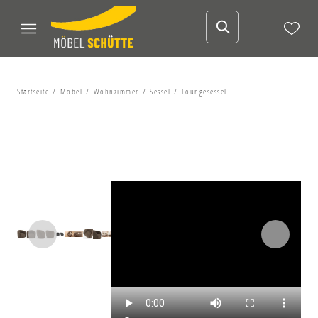
Startseite
Möbel
Wohnzimmer
Sessel
Loungesessel