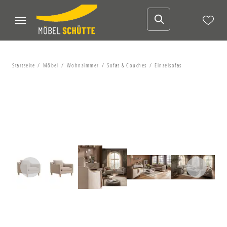
Startseite
Möbel
Wohnzimmer
Sofas & Couches
Einzelsofas