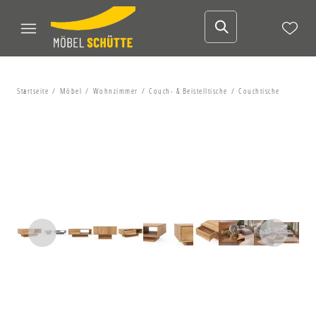
Startseite
Möbel
Wohnzimmer
Couch- & Beistelltische
Couchtische