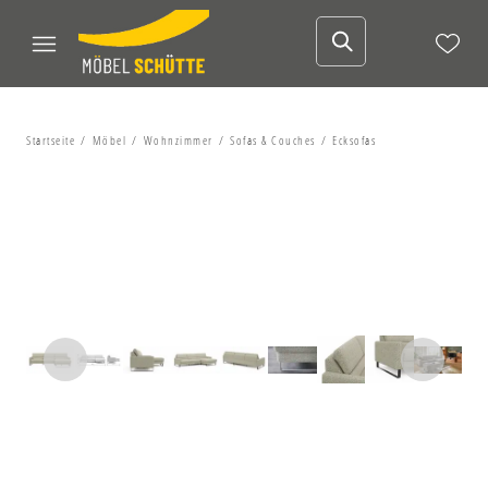
Startseite
Möbel
Wohnzimmer
Sofas & Couches
Ecksofas