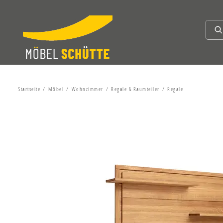
Startseite
Möbel
Wohnzimmer
Regale & Raumteiler
Regale