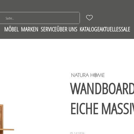
MÖBEL
MARKEN
SERVICE
ÜBER UNS
KATALOGE
AKTUELLES
SALE
WANDBOARD 
EICHE MASSI
ID 141836