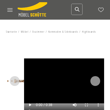
Startseite
Möbel
Esszimmer
Kommoden & Sideboards
Highboards