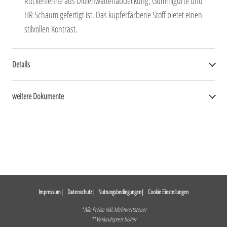
Rückenlehne aus Diolenwattenabdeckung, Gummigurte und
HR Schaum gefertigt ist. Das kupferfarbene Stoff bietet einen
stilvollen Kontrast.
Details
weitere Dokumente
Impressum
Datenschutz
Nutzungsbedingungen
Cookie Einstellungen
* Alle Preise inkl. Mehrwertsteuer
** Verkaufspreis bisher