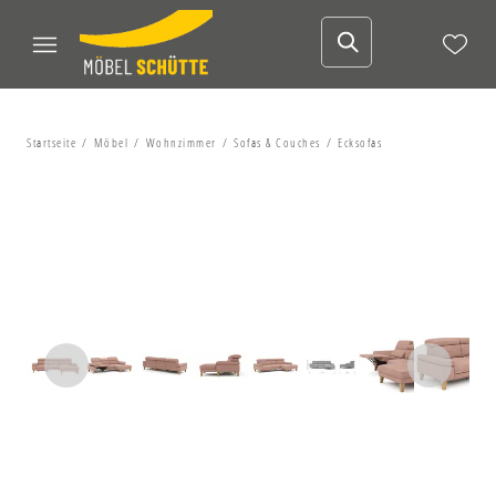
Startseite
Möbel
Wohnzimmer
Sofas & Couches
Ecksofas