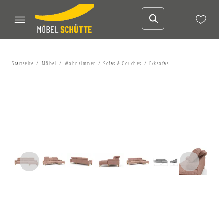
Startseite
Möbel
Wohnzimmer
Sofas & Couches
Ecksofas