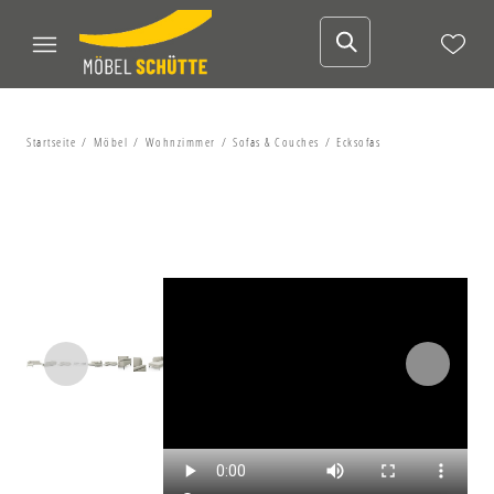
Startseite
Möbel
Wohnzimmer
Sofas & Couches
Ecksofas