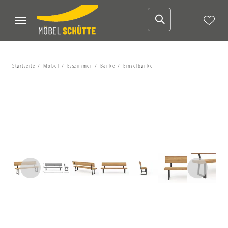
Startseite
Möbel
Esszimmer
Bänke
Einzelbänke