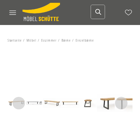
Startseite
Möbel
Esszimmer
Bänke
Einzelbänke