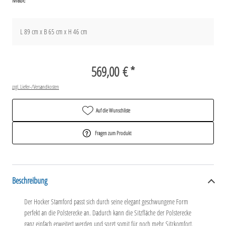
L 89 cm x B 65 cm x H 46 cm
569,00 € *
zzgl. Liefer-/Versandkosten
Auf die Wunschliste
Fragen zum Produkt
Beschreibung
Der Hocker Stamford passt sich durch seine elegant geschwungene Form
perfekt an die Polsterecke an. Dadurch kann die Sitzfläche der Polsterecke
ganz einfach erweitert werden und sorgt somit für noch mehr Sitzkomfort.