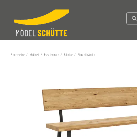
Startseite
Möbel
Esszimmer
Bänke
Einzelbänke