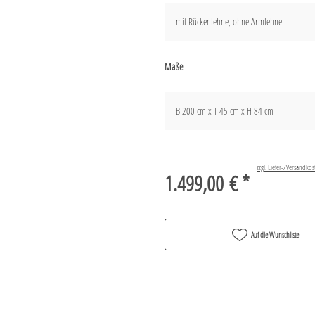
mit Rückenlehne, ohne Armlehne
Maße
B 200 cm x T 45 cm x H 84 cm
zzgl. Liefer-/Versandkos
1.499,00 € *
Auf die Wunschliste