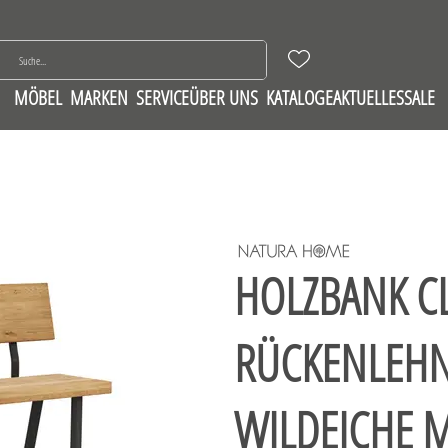
MÖBEL
MARKEN
SERVICE
ÜBER UNS
KATALOGE
AKTUELLES
SALE
HOLZBANK CL
RÜCKENLEHNE
WILDEICHE M