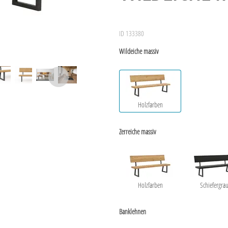
ID 133380
Wildeiche massiv
Holzfarben
Zerreiche massiv
Holzfarben
Schiefergra
Banklehnen