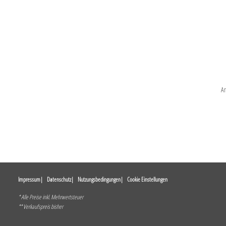
A
Impressum
Datenschutz
Nutzungsbedingungen
Cookie Einstellungen
* Alle Preise inkl. Mehrwertsteuer
** Verkaufspreis bisher