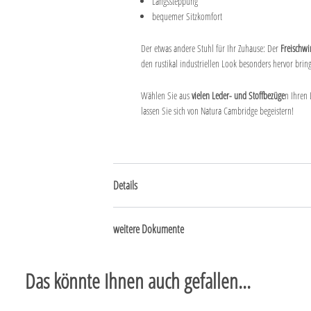
Längssteppung
bequemer Sitzkomfort
Der etwas andere Stuhl für Ihr Zuhause: Der
Freischw
den rustikal industriellen Look besonders hervor bring
Wählen Sie aus
vielen Leder- und Stoffbezüge
n Ihren 
lassen Sie sich von Natura Cambridge begeistern!
Details
weitere Dokumente
Das könnte Ihnen auch gefallen...