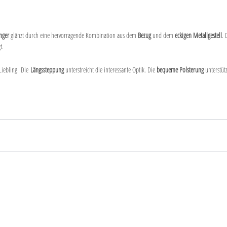
inger
glänzt durch eine hervorragende Kombination aus dem
B
ezug
und dem
eckigen Metallgestell
. 
t.
Liebling. Die
Längssteppung
unterstreicht die interessante Optik. Die
bequeme Polsterung
unterstüt