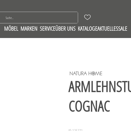
MÖBEL
MARKEN
SERVICE
ÜBER UNS
KATALOGE
AKTUELLES
SALE
ARMLEHNSTU
COGNAC
ID 125271