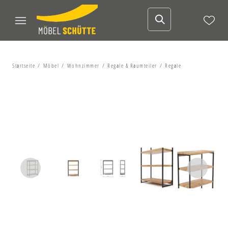
Startseite
Möbel
Wohnzimmer
Regale & Raumteiler
Regale