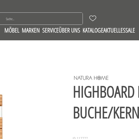
MÖBEL
MARKEN
SERVICE
ÜBER UNS
KATALOGE
AKTUELLES
SALE
HIGHBOARD 
BUCHE/KERN
ID 117777