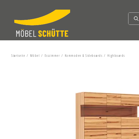
Startseite
Möbel
Esszimmer
Kommoden & Sideboards
Highboards