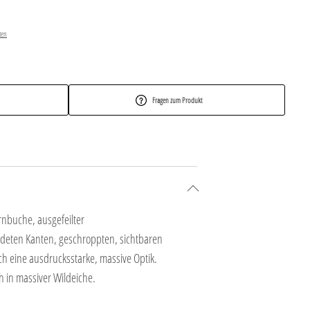
ten
Fragen zum Produkt
rnbuche, ausgefeilter
undeten Kanten, geschroppten, sichtbaren
h eine ausdrucksstarke, massive Optik.
h in massiver Wildeiche.