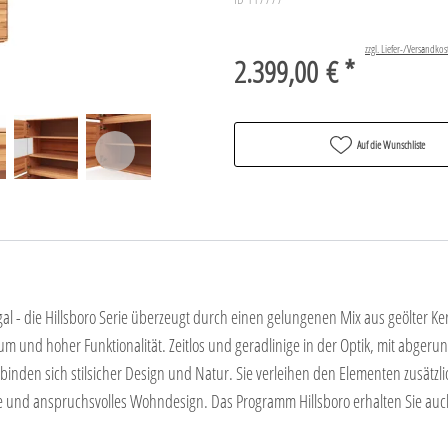
zzgl. Liefer-/Versandkos
2.399,00 € *
Auf die Wunschliste
- die Hillsboro Serie überzeugt durch einen gelungenen Mix aus geölter Ke
 und hoher Funktionalität. Zeitlos und geradlinige in der Optik, mit abger
den sich stilsicher Design und Natur. Sie verleihen den Elementen zusätzlic
ate und anspruchsvolles Wohndesign. Das Programm Hillsboro erhalten Sie auc