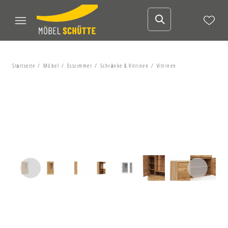
Startseite
Möbel
Esszimmer
Schränke & Vitrinen
Vitrinen