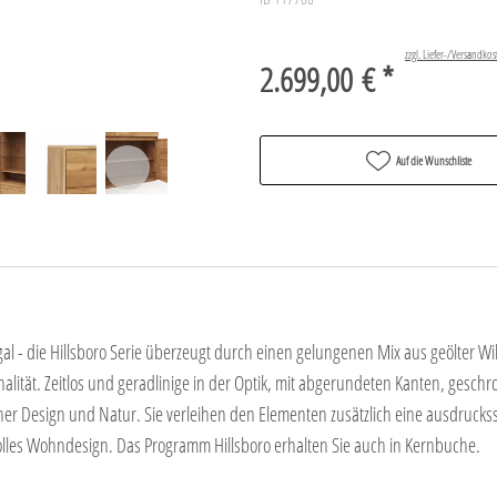
zzgl. Liefer-/Versandkos
2.699,00 € *
Auf die Wunschliste
- die Hillsboro Serie überzeugt durch einen gelungenen Mix aus geölter Wil
ität. Zeitlos und geradlinige in der Optik, mit abgerundeten Kanten, gesc
er Design und Natur. Sie verleihen den Elementen zusätzlich eine ausdrucksst
lles Wohndesign. Das Programm Hillsboro erhalten Sie auch in Kernbuche.