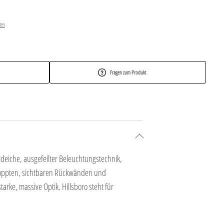
ten
Fragen zum Produkt
deiche, ausgefeilter Beleuchtungstechnik,
hroppten, sichtbaren Rückwänden und
arke, massive Optik. Hillsboro steht für