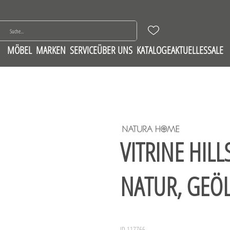
MÖBEL
MARKEN
SERVICE
ÜBER UNS
KATALOGE
AKTUELLES
SALE
VITRINE HIL
NATUR, GEÖ
ID 117766