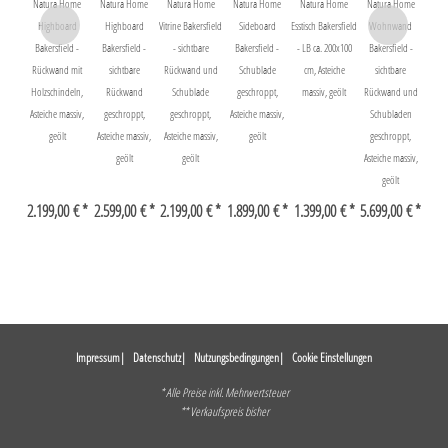
Natura Home
Natura Home
Natura Home
Natura Home
Natura Home
Natura Home
Highboard
Highboard
Vitrine Bakersfield
Sideboard
Esstisch Bakersfield
Wohnwand
Bakersfield -
Bakersfield -
- sichtbare
Bakersfield -
- LB ca. 200x100
Bakersfield -
Rückwand mit
sichtbare
Rückwand und
Schublade
cm, Asteiche
sichtbare
Holzschindeln,
Rückwand
Schublade
geschroppt,
massiv, geölt
Rückwand und
Asteiche massiv,
geschroppt,
geschroppt,
Asteiche massiv,
Schubladen
geölt
Asteiche massiv,
Asteiche massiv,
geölt
geschroppt,
geölt
geölt
Asteiche massiv,
geölt
2.199,00 € *
2.599,00 € *
2.199,00 € *
1.899,00 € *
1.399,00 € *
5.699,00 € *
Impressum
Datenschutz
Nutzungsbedingungen
Cookie Einstellungen
* Alle Preise inkl. Mehrwertsteuer
** Verkaufspreis bisher