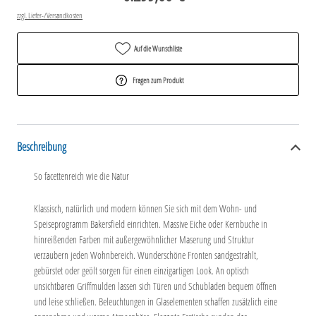
zzgl. Liefer-/Versandkosten
Auf die Wunschliste
Fragen zum Produkt
Beschreibung
So facettenreich wie die Natur
Klassisch, natürlich und modern können Sie sich mit dem Wohn- und
Speiseprogramm Bakersfield einrichten. Massive Eiche oder Kernbuche in
hinreißenden Farben mit außergewöhnlicher Maserung und Struktur
verzaubern jeden Wohnbereich. Wunderschöne Fronten sandgestrahlt,
gebürstet oder geölt sorgen für einen einzigartigen Look. An optisch
unsichtbaren Griffmulden lassen sich Türen und Schubladen bequem öffnen
und leise schließen. Beleuchtungen in Glaselementen schaffen zusätzlich eine