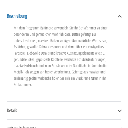
Beschreibung
Mit dem Programm Baltimore verwandeln Sie Ihr Schlafzimmer zu einer
besonderen und gemütlichen Wohlfühloase. Betten gefertigt aus
unterschiedlichen, massiven Balken verfügen über natürliche Wuchsrisse,
Astlöcher, gewollte Gebrauchsspuren und damit über ein einzigartiges
Farbspiel. Liebevolle Details und kreative Ausstattungselemente wie z.B.
gerundete Ecken, gepolsterte Kopfteile, verdeckte Schubladenführungen,
massive Holzbauchbinden an Schränken oder Nachttische in Kombination
Metall/Holz zeugen von bester Verarbeitung. Gefertigt aus massiver und
seidenartig geölter Wildeiche holen Sie sich ein Stück reine Natur in Ihr
Schlafzimmer.
Details