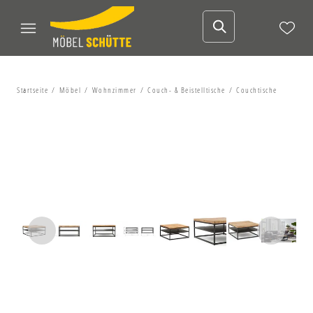
Startseite
Möbel
Wohnzimmer
Couch- & Beistelltische
Couchtische