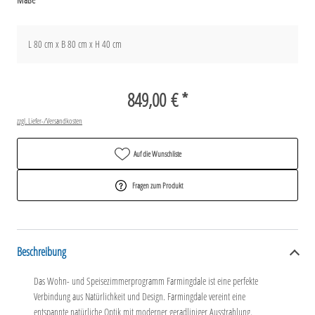
L 80 cm x B 80 cm x H 40 cm
849,00 € *
zzgl. Liefer-/Versandkosten
Auf die Wunschliste
Fragen zum Produkt
Beschreibung
Das Wohn- und Speisezimmerprogramm Farmingdale ist eine perfekte
Verbindung aus Natürlichkeit und Design. Farmingdale vereint eine
entspannte natürliche Optik mit moderner geradliniger Ausstrahlung.