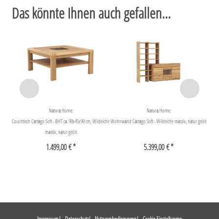
Das könnte Ihnen auch gefallen...
Natura Home
Natura Home
Couchtisch Cartago Soft - BHT ca. 90x45x90 cm, Wildeiche
Wohnwand Cartago Soft - Wildeiche massiv, natur geölt
massiv, natur geölt
1.499,00 € *
5.399,00 € *
Impressum
Datenschutz
Nutzungsbedingungen
Cookie Einstellungen