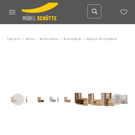
Startseite
Möbel
Wohnzimmer
Wohnwände
Massive Wohnwände