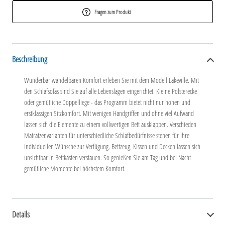
Fragen zum Produkt
Beschreibung
Wunderbar wandelbaren Komfort erleben Sie mit dem Modell Lakeville. Mit
den Schlafsofas sind Sie auf alle Lebenslagen eingerichtet. Kleine Polsterecke
oder gemütliche Doppelliege - das Programm bietet nicht nur hohen und
erstklassigen Sitzkomfort. Mit wenigen Handgriffen und ohne viel Aufwand
lassen sich die Elemente zu einem vollwertigen Bett ausklappen. Verschieden
Matratzenvarianten für unterschiedliche Schlafbedürfnisse stehen für Ihre
individuellen Wünsche zur Verfügung. Bettzeug, Kissen und Decken lassen sich
unsichtbar in Bettkästen verstauen. So genießen Sie am Tag und bei Nacht
gemütliche Momente bei höchstem Komfort.
Details