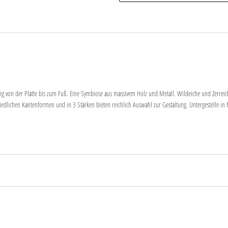
tung von der Platte bis zum Fuß. Eine Symbiose aus massivem Holz und Metall. Wildeiche und Zerreich
edlichen Kantenformen und in 3 Stärken bieten reichlich Auswahl zur Gestaltung. Untergestelle in M