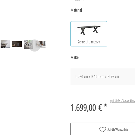
Material
Zerreiche massiv
Maße
L 260 cm x B 100 cm x H 76 cm
zzgl. Liefer-/Versandkos
1.699,00 € *
Auf die Wunschliste