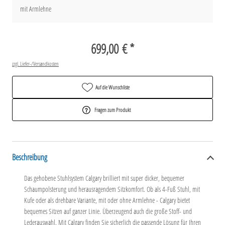
mit Armlehne
699,00 € *
zzgl. Liefer-/Versandkosten
Auf die Wunschliste
Fragen zum Produkt
Beschreibung
Das gehobene Stuhlsystem Calgary brilliert mit super dicker, bequemer
Schaumpolsterung und herausragendem Sitzkomfort. Ob als 4-Fuß Stuhl, mit
Kufe oder als drehbare Variante, mit oder ohne Armlehne - Calgary bietet
bequemes Sitzen auf ganzer Linie. Überzeugend auch die große Stoff- und
Lederauswahl. Mit Calgary finden Sie sicherlich die passende Lösung für Ihren