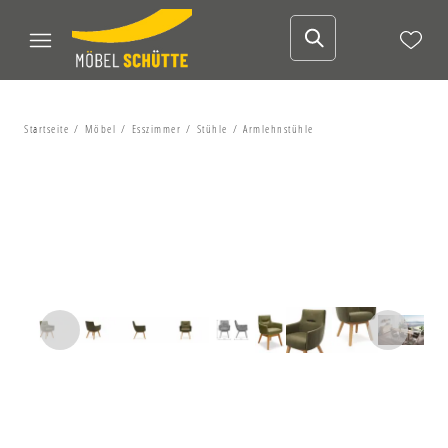
Startseite
Möbel
Esszimmer
Stühle
Armlehnstühle