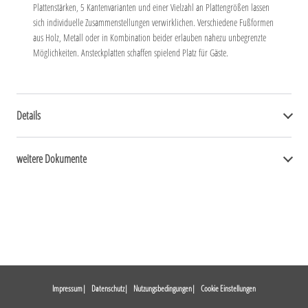
Plattenstärken, 5 Kantenvarianten und einer Vielzahl an Plattengrößen lassen
sich individuelle Zusammenstellungen verwirklichen. Verschiedene Fußformen
aus Holz, Metall oder in Kombination beider erlauben nahezu unbegrenzte
Möglichkeiten. Ansteckplatten schaffen spielend Platz für Gäste.
Details
weitere Dokumente
Impressum
Datenschutz
Nutzungsbedingungen
Cookie Einstellungen