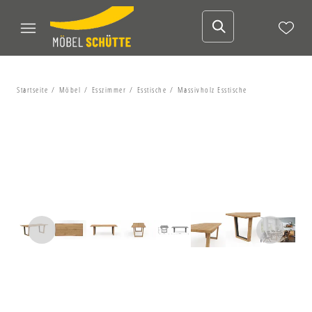
Startseite
Möbel
Esszimmer
Esstische
Massivholz Esstische