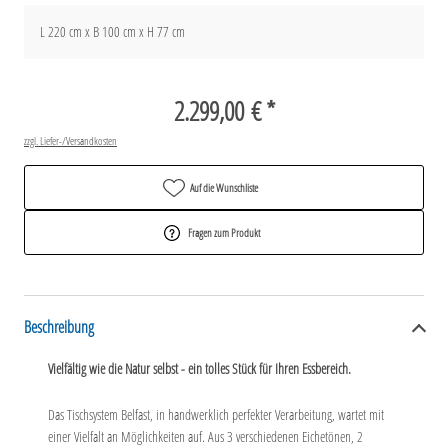
L 220 cm x B 100 cm x H 77 cm
2.299,00 € *
zzgl. Liefer-/Versandkosten
Auf die Wunschliste
Fragen zum Produkt
Beschreibung
Vielfältig wie die Natur selbst - ein tolles Stück für Ihren Essbereich.
Das Tischsystem Belfast, in handwerklich perfekter Verarbeitung, wartet mit
einer Vielfalt an Möglichkeiten auf. Aus 3 verschiedenen Eichetönen, 2