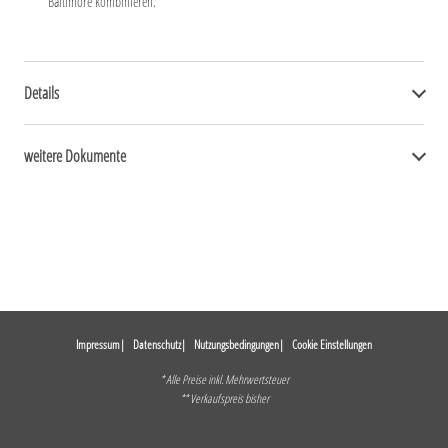
Baltimore kombinieren.
Details
weitere Dokumente
Impressum
Datenschutz
Nutzungsbedingungen
Cookie Einstellungen
* Alle Preise inkl. Mehrwertsteuer
** Verkaufspreis bisher