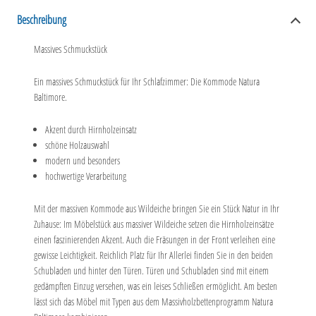
Beschreibung
Massives Schmuckstück
Ein massives Schmuckstück für Ihr Schlafzimmer: Die Kommode Natura
Baltimore.
Akzent durch Hirnholzeinsatz
schöne Holzauswahl
modern und besonders
hochwertige Verarbeitung
Mit der massiven Kommode aus Wildeiche bringen Sie ein Stück Natur in Ihr
Zuhause: Im Möbelstück aus massiver Wildeiche setzen die Hirnholzeinsätze
einen faszinierenden Akzent. Auch die Fräsungen in der Front verleihen eine
gewisse Leichtigkeit. Reichlich Platz für Ihr Allerlei finden Sie in den beiden
Schubladen und hinter den Türen. Türen und Schubladen sind mit einem
gedämpften Einzug versehen, was ein leises Schließen ermöglicht. Am besten
lässt sich das Möbel mit Typen aus dem Massivholzbettenprogramm Natura