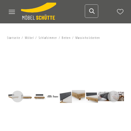
Startseite
Möbel
Schlafzimmer
Betten
Massivholzbetten