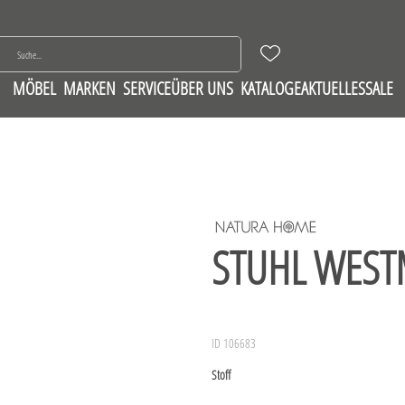
MÖBEL
MARKEN
SERVICE
ÜBER UNS
KATALOGE
AKTUELLES
SALE
STUHL WEST
ID 106683
Stoff