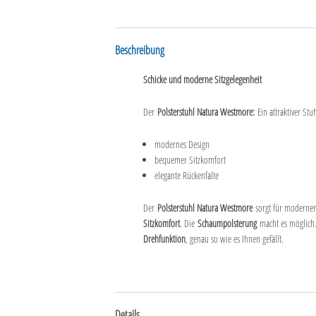
Beschreibung
Schicke und moderne Sitzgelegenheit
Der
Polsterstuhl Natura Westmore:
Ein attraktiver Stu
modernes Design
bequemer Sitzkomfort
elegante Rückenfalte
Der
Polsterstuhl Natura Westmore
sorgt für modernen
Sitzkomfort
. Die
Schaumpolsterung
macht es möglich. 
Drehfunktion
, genau so wie es Ihnen gefällt.
Details