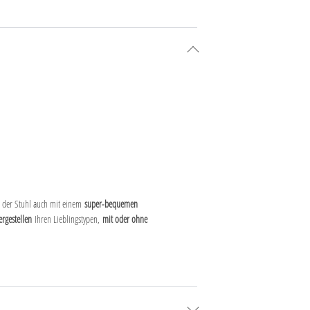
gt der Stuhl auch mit einem
super-bequemen
ergestellen
Ihren Lieblingstypen,
mit oder ohne