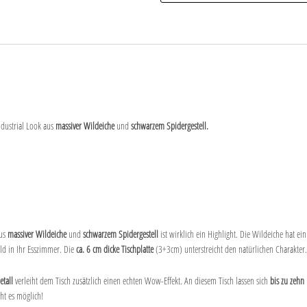
Industrial Look aus
massiver Wildeiche
und
schwarzem Spidergestell.
aus
massiver Wildeiche
und
schwarzem Spidergestell
ist wirklich ein Highlight. Die Wildeiche hat ei
ld in Ihr Esszimmer. Die
ca. 6 cm dicke Tischplatte
(3+3cm) unterstreicht den natürlichen Charakter
etall
verleiht dem Tisch zusätzlich einen echten Wow-Effekt. An diesem Tisch lassen sich
bis zu zehn
macht es möglich!