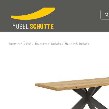
Startseite
Möbel
Esszimmer
Esstische
Massivholz Esstische