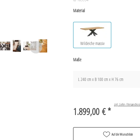
Material
Wildeiche massiv
Maße
L 240 cm x B 100 cm x H 76 cm
zzgl. Liefer-/Versandkos
1.899,00 € *
Auf die Wunschliste