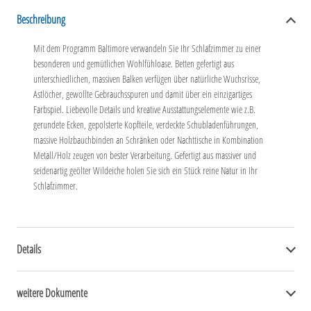
Beschreibung
Mit dem Programm Baltimore verwandeln Sie Ihr Schlafzimmer zu einer
besonderen und gemütlichen Wohlfühloase. Betten gefertigt aus
unterschiedlichen, massiven Balken verfügen über natürliche Wuchsrisse,
Astlöcher, gewollte Gebrauchsspuren und damit über ein einzigartiges
Farbspiel. Liebevolle Details und kreative Ausstattungselemente wie z.B.
gerundete Ecken, gepolsterte Kopfteile, verdeckte Schubladenführungen,
massive Holzbauchbinden an Schränken oder Nachttische in Kombination
Metall/Holz zeugen von bester Verarbeitung. Gefertigt aus massiver und
seidenartig geölter Wildeiche holen Sie sich ein Stück reine Natur in Ihr
Schlafzimmer.
Details
weitere Dokumente