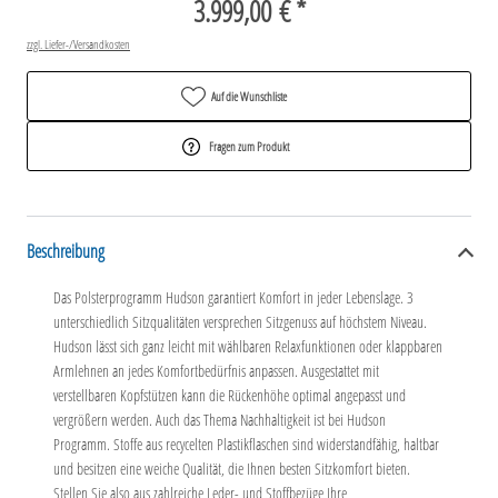
3.999,00 € *
zzgl. Liefer-/Versandkosten
Auf die Wunschliste
Fragen zum Produkt
Beschreibung
Das Polsterprogramm Hudson garantiert Komfort in jeder Lebenslage. 3
unterschiedlich Sitzqualitäten versprechen Sitzgenuss auf höchstem Niveau.
Hudson lässt sich ganz leicht mit wählbaren Relaxfunktionen oder klappbaren
Armlehnen an jedes Komfortbedürfnis anpassen. Ausgestattet mit
verstellbaren Kopfstützen kann die Rückenhöhe optimal angepasst und
vergrößern werden. Auch das Thema Nachhaltigkeit ist bei Hudson
Programm. Stoffe aus recycelten Plastikflaschen sind widerstandfähig, haltbar
und besitzen eine weiche Qualität, die Ihnen besten Sitzkomfort bieten.
Stellen Sie also aus zahlreiche Leder- und Stoffbezüge Ihre