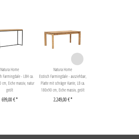
Natura Home
Natura Home
sch Farmingdale - LBH ca.
Esstisch Farmingdale - ausziehbar,
cm, Eiche massiv, natur
Platte mit schräger Kante, LB ca.
geölt
180x90 cm, Eiche massiv, geölt
699,00 € *
2.249,00 € *