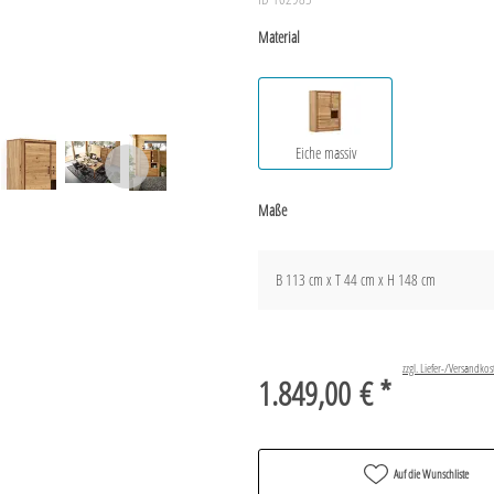
Material
Eiche massiv
Maße
B 113 cm x T 44 cm x H 148 cm
zzgl. Liefer-/Versandkos
1.849,00 € *
Auf die Wunschliste