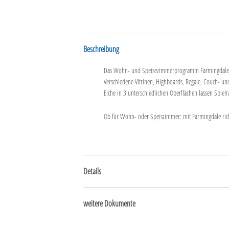
Beschreibung
Das Wohn- und Speisezimmerprogramm Farmingdale ist 
Verschiedene Vitrinen, Highboards, Regale, Couch- und
Eiche in 3 unterschiedlichen Oberflächen lassen Spiel
Ob für Wohn- oder Speiszimmer: mit Farmingdale richte
Details
weitere Dokumente