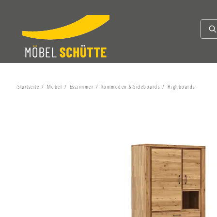
Startseite
Möbel
Esszimmer
Kommoden & Sideboards
Highboards