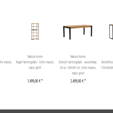
Natura Home
Natura Home
che massiv,
Regal Farmingdale - Eiche massiv,
Esstisch Farmingdale - ausziehbar,
Beistellti
natur geölt
LB ca. 180x90 cm, Eiche massiv,
130x40x80 
natur geölt
1.499,00 € *
2.499,00 € *