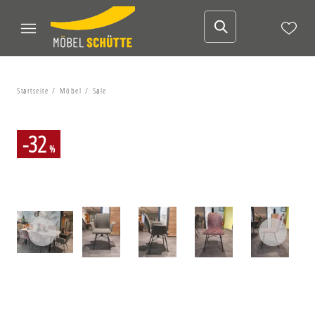
Startseite
Möbel
Sale
-32
%