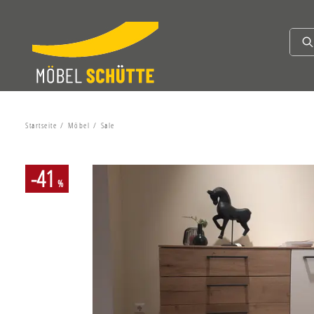
Startseite
Möbel
Sale
-41
%