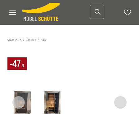
Startseite
Möbel
Sale
-47
%