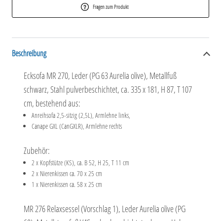
Fragen zum Produkt
Beschreibung
Ecksofa MR 270, Leder (PG 63 Aurelia olive), Metallfuß
schwarz, Stahl pulverbeschichtet, ca. 335 x 181, H 87, T 107
cm, bestehend aus:
Anreihsofa 2,5-sitzig (2,5L), Armlehne links,
Canape GXL (CanGXLR), Armlehne rechts
Zubehör:
2 x Kopfstütze (KS), ca. B 52, H 25, T 11 cm
2 x Nierenkissen ca. 70 x 25 cm
1 x Nierenkissen ca. 58 x 25 cm
MR 276 Relaxsessel (Vorschlag 1), Leder Aurelia olive (PG