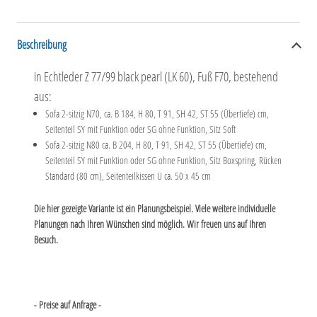
Beschreibung
in Echtleder Z 77/99 black pearl (LK 60), Fuß F70, bestehend
aus:
Sofa 2-sitzig N70, ca. B 184, H 80, T 91, SH 42, ST 55 (Übertiefe) cm,
Seitenteil SY mit Funktion oder SG ohne Funktion, Sitz Soft
Sofa 2-sitzig N80 ca. B 204, H 80, T 91, SH 42, ST 55 (Übertiefe) cm,
Seitenteil SY mit Funktion oder SG ohne Funktion, Sitz Boxspring, Rücken
Standard (80 cm), Seitenteilkissen U ca. 50 x 45 cm
Die hier gezeigte Variante ist ein Planungsbeispiel. Viele weitere individuelle
Planungen nach Ihren Wünschen sind möglich. Wir freuen uns auf Ihren
Besuch.
- Preise auf Anfrage -