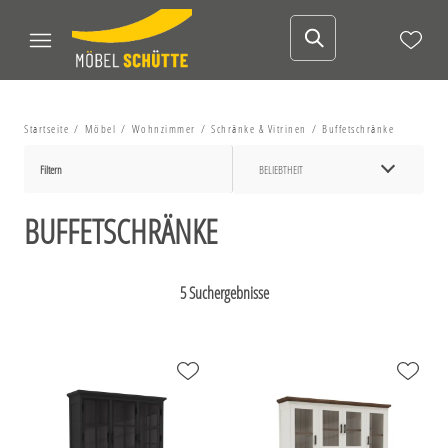
Startseite
Möbel
Wohnzimmer
Schränke & Vitrinen
Buffetschränke
Filtern
BELIEBTHEIT
BUFFETSCHRÄNKE
5 Suchergebnisse