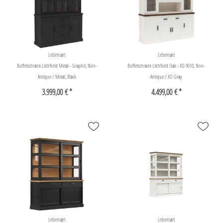
Lebensart
Lebensart
Buffetschrank Litchfield Metal - Graphit, Non-
Buffetschrank Litchfield Oak - XO 9010, Non-
Antique / Metal, Black
Antique / XO Gray
3.999,00 € *
4.499,00 € *
Lebensart
Lebensart