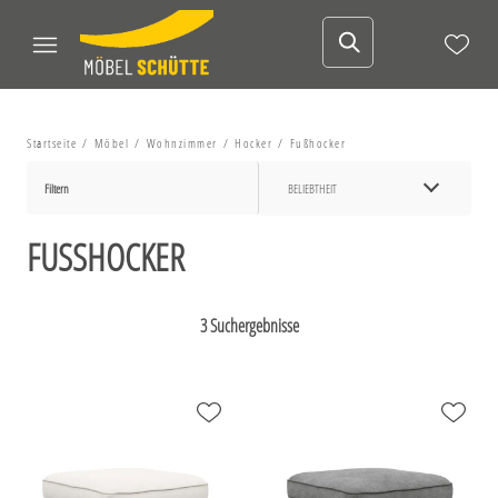
Startseite
Möbel
Wohnzimmer
Hocker
Fußhocker
Filtern
BELIEBTHEIT
FUSSHOCKER
3 Suchergebnisse