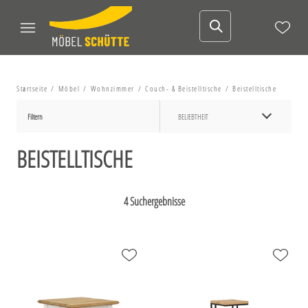
Startseite
Möbel
Wohnzimmer
Couch- & Beistelltische
Beistelltische
Filtern
BELIEBTHEIT
BEISTELLTISCHE
4 Suchergebnisse