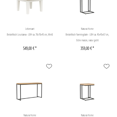
Lebensart
Natura Home
Beistelltisch Louisiana - LBH ca. 70x70x45 cm, Weiß
Beistelltisch Farmingdale - LBH ca. 45x45x67 cm,
Eiche massiv, natur geölt
549,00 € *
359,00 € *
Natura Home
Natura Home