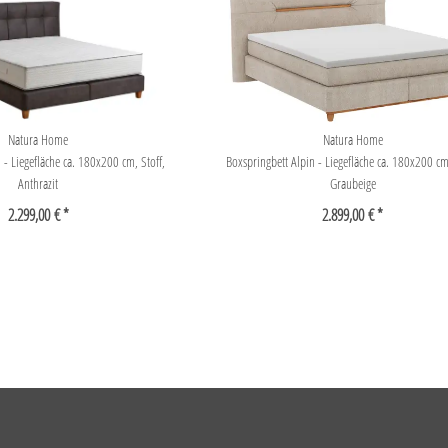
Natura Home
Natura Home
 - Liegefläche ca. 180x200 cm, Stoff,
Boxspringbett Alpin - Liegefläche ca. 180x200 cm,
Anthrazit
Graubeige
2.299,00 € *
2.899,00 € *