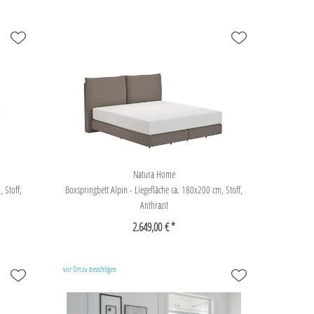
Natura Home
 Stoff,
Boxspringbett Alpin - Liegefläche ca. 180x200 cm, Stoff,
Anthrazit
2.649,00 € *
vor Ort zu besichtigen