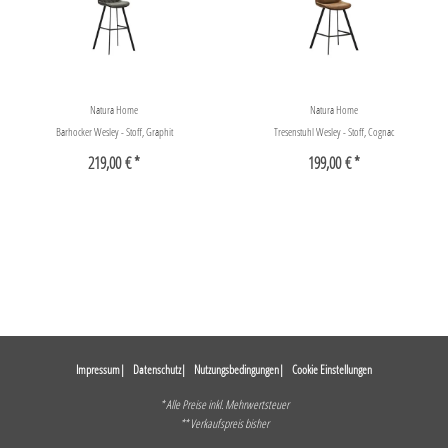
Natura Home
Natura Home
Barhocker Wesley - Stoff, Graphit
Tresenstuhl Wesley - Stoff, Cognac
219,00 € *
199,00 € *
Impressum
Datenschutz
Nutzungsbedingungen
Cookie Einstellungen
* Alle Preise inkl. Mehrwertsteuer
** Verkaufspreis bisher