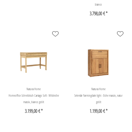
bianco
3.798,00 € *
Natura Home
Natura Home
Homeoffice-Schreibtisch Cartago Soft - Wildeiche
Sekretär Farmingdale light - Eiche massiv, natur
massiv, bianco geölt
geölt
3.199,00 € *
1.199,00 € *