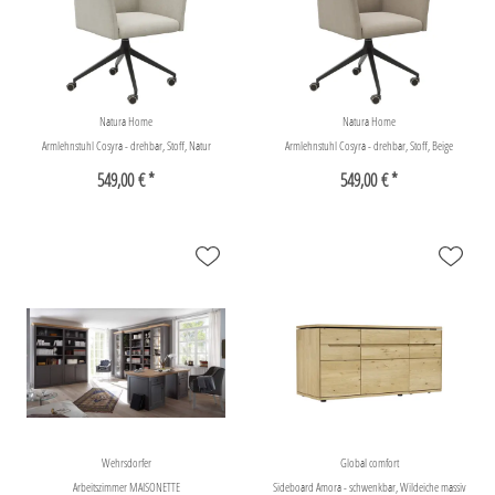
Natura Home
Natura Home
Armlehnstuhl Cosyra - drehbar, Stoff, Natur
Armlehnstuhl Cosyra - drehbar, Stoff, Beige
549,00 € *
549,00 € *
Wehrsdorfer
Global comfort
Arbeitszimmer MAISONETTE
Sideboard Amora - schwenkbar, Wildeiche massiv